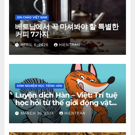
XIN CHÀO VIỆT NAM
베트남에서 꼭 마셔봐야 할 특별한
커피 7가지
APRIL 6, 2026
HIENTRAN
KINH NGHIỆM HỌC TIẾNG HÀN
Luyện dịch Hàn – Việt: Trí tuệ
học hỏi từ thế giới động vật
(Phần 2)
MARCH 30, 2026
HIENTRAN