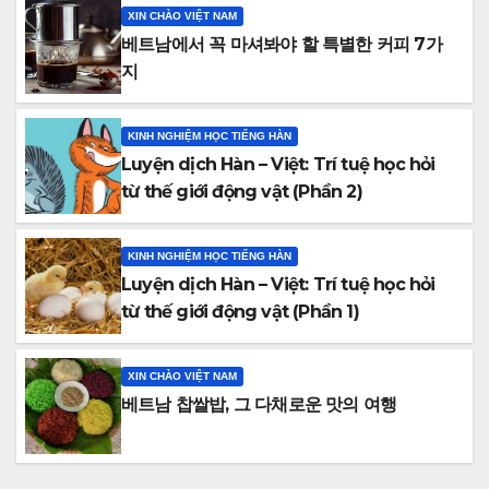
XIN CHÀO VIỆT NAM
베트남에서 꼭 마셔봐야 할 특별한 커피 7가
지
KINH NGHIỆM HỌC TIẾNG HÀN
Luyện dịch Hàn – Việt: Trí tuệ học hỏi
từ thế giới động vật (Phần 2)
KINH NGHIỆM HỌC TIẾNG HÀN
Luyện dịch Hàn – Việt: Trí tuệ học hỏi
từ thế giới động vật (Phần 1)
XIN CHÀO VIỆT NAM
베트남 찹쌀밥, 그 다채로운 맛의 여행