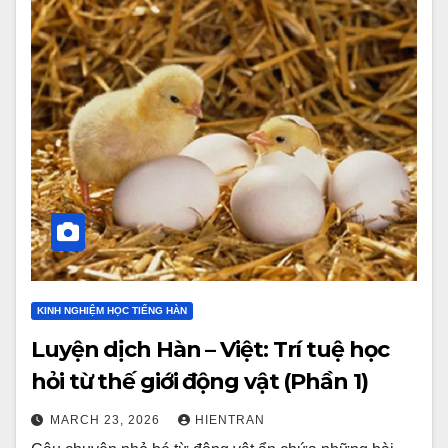
KINH NGHIỆM HỌC TIẾNG HÀN
Luyện dịch Hàn – Việt: Trí tuệ học
hỏi từ thế giới động vật (Phần 1)
MARCH 23, 2026
HIENTRAN