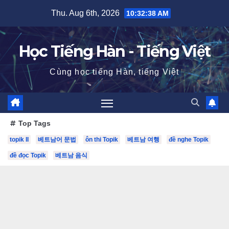
Skip
Thu. Aug 6th, 2026
10:32:40 AM
to
content
Học Tiếng Hàn - Tiếng Việt
Cùng học tiếng Hàn, tiếng Việt
Top Tags
topik II
베트남어 문법
ôn thi Topik
베트남 여행
đề nghe Topik
đề đọc Topik
베트남 음식