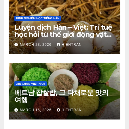
KINH NGHIỆM HỌC TIẾNG HÀN
Luyện dịch Hàn – Việt: Trí tuệ
học hỏi từ thế giới động vật
(Phần 1)
MARCH 23, 2026
HIENTRAN
XIN CHÀO VIỆT NAM
베트남 찹쌀밥, 그 다채로운 맛의
여행
MARCH 16, 2026
HIENTRAN