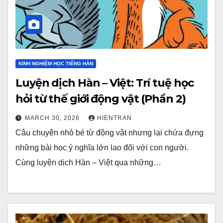
KINH NGHIỆM HỌC TIẾNG HÀN
Luyện dịch Hàn – Việt: Trí tuệ học
hỏi từ thế giới động vật (Phần 2)
MARCH 30, 2026
HIENTRAN
Câu chuyện nhỏ bé từ động vật nhưng lại chứa đựng
những bài học ý nghĩa lớn lao đối với con người.
Cùng luyện dịch Hàn – Việt qua những…