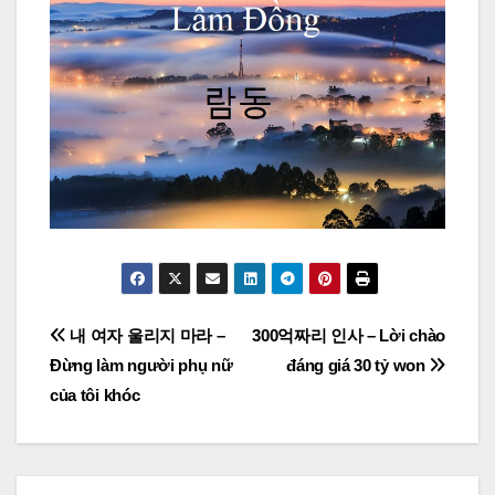
Post
내 여자 울리지 마라 –
300억짜리 인사 – Lời chào
Đừng làm người phụ nữ
đáng giá 30 tỷ won
navigation
của tôi khóc