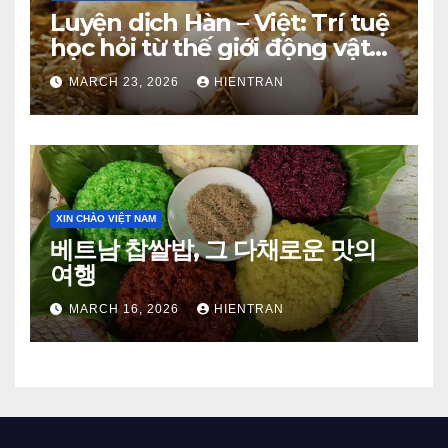
Luyện dịch Hàn – Việt: Trí tuệ
học hỏi từ thế giới động vật
(Phần 1)
MARCH 23, 2026
HIENTRAN
XIN CHÀO VIỆT NAM
베트남 찹쌀밥, 그 다채로운 맛의
여행
MARCH 16, 2026
HIENTRAN