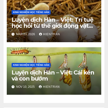
KINH NGHIỆM HỌC TIẾNG HÀN
Luyện dịch Hàn – Việt: Trí tuệ
học hỏi từ thế giới động vật
(Phần 1)
MAR 23, 2026
HIENTRAN
KINH NGHIỆM HỌC TIẾNG HÀN
Luyện dịch Hàn – Việt: Cái kén
và con bướm
NOV 10, 2025
HIENTRAN