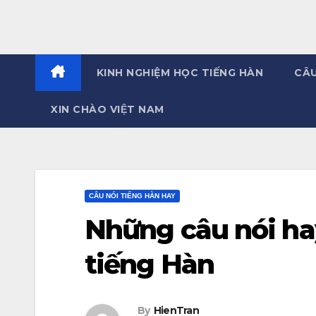
KINH NGHIỆM HỌC TIẾNG HÀN
CÂU
XIN CHÀO VIỆT NAM
CÂU NÓI TIẾNG HÀN HAY
Những câu nói ha
tiếng Hàn
By
HienTran