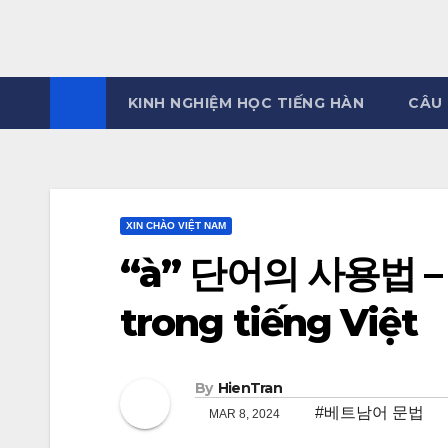
KINH NGHIỆM HỌC TIẾNG HÀN
CÂU 
XIN CHÀO VIỆT NAM
“à” 단어의 사용법 – C
trong tiếng Việt
By
HienTran
#베트남어 문법
MAR 8, 2024