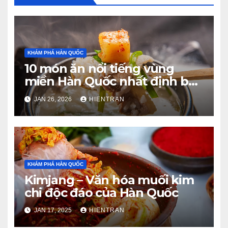
KHÁM PHÁ HÀN QUỐC
10 món ăn nổi tiếng vùng
miền Hàn Quốc nhất định bạn
phải thử
JAN 26, 2026
HIENTRAN
KHÁM PHÁ HÀN QUỐC
Kimjang – Văn hóa muối kim
chi độc đáo của Hàn Quốc
JAN 17, 2025
HIENTRAN