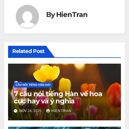
By
HienTran
Related Post
CÂU NÓI TIẾNG HÀN HAY
7 câu nói tiếng Hàn về hoa
cực hay và ý nghĩa
NOV 24, 2025
HIENTRAN