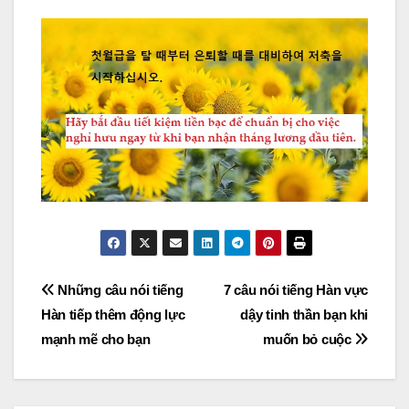
Post
Những câu nói tiếng
7 câu nói tiếng Hàn vực
Hàn tiếp thêm động lực
dậy tinh thần bạn khi
navigation
mạnh mẽ cho bạn
muốn bỏ cuộc