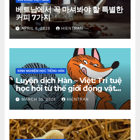
베트남에서 꼭 마셔봐야 할 특별한
커피 7가지
APRIL 6, 2026
HIENTRAN
KINH NGHIỆM HỌC TIẾNG HÀN
Luyện dịch Hàn – Việt: Trí tuệ
học hỏi từ thế giới động vật
(Phần 2)
MARCH 30, 2026
HIENTRAN