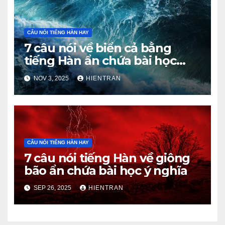
CÂU NÓI TIẾNG HÀN HAY
7 câu nói về biển cả bằng
tiếng Hàn ẩn chứa bài học
cuộc sống
NOV 3, 2025
HIENTRAN
CÂU NÓI TIẾNG HÀN HAY
7 câu nói tiếng Hàn về giông
bão ẩn chứa bài học ý nghĩa
SEP 26, 2025
HIENTRAN