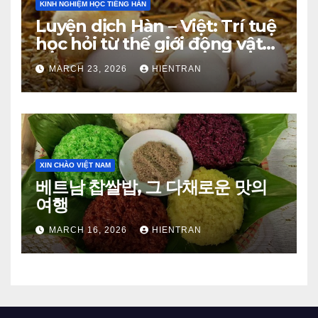
KINH NGHIỆM HỌC TIẾNG HÀN
Luyện dịch Hàn – Việt: Trí tuệ
học hỏi từ thế giới động vật
(Phần 1)
MARCH 23, 2026
HIENTRAN
XIN CHÀO VIỆT NAM
베트남 찹쌀밥, 그 다채로운 맛의
여행
MARCH 16, 2026
HIENTRAN