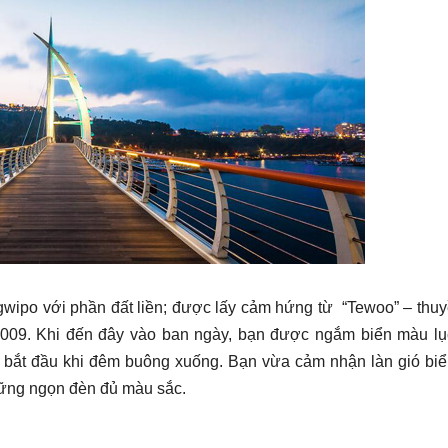
ipo với phần đất liền; được lấy cảm hứng từ “Tewoo” – thu
2009. Khi đến đây vào ban ngày, bạn được ngắm biển màu lụ
 bắt đầu khi đêm buông xuống. Bạn vừa cảm nhận làn gió bi
những ngọn đèn đủ màu sắc.