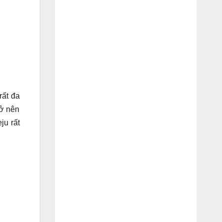
rất đa
rở nên
ju rất