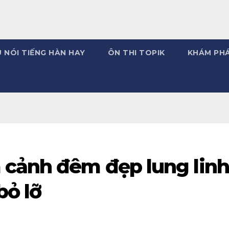
 NÓI TIẾNG HÀN HAY
ÔN THI TOPIK
KHÁM PH
 cảnh đêm đẹp lung linh
bỏ lỡ