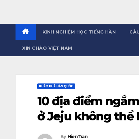
KINH NGHIỆM HỌC TIẾNG HÀN
CÂU
XIN CHÀO VIỆT NAM
KHÁM PHÁ HÀN QUỐC
10 địa điểm ngắm
ở Jeju không thể 
By
HienTran