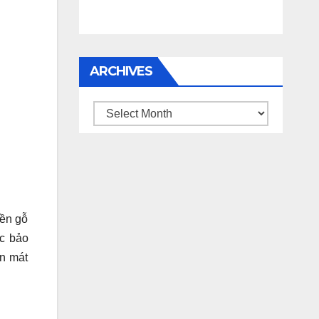
ARCHIVES
Archives
yền gỗ
c bảo
ển mát