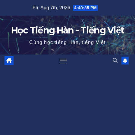
Skip
Fri. Aug 7th, 2026
4:40:36 PM
to
content
Học Tiếng Hàn - Tiếng Việt
Cùng học tiếng Hàn, tiếng Việt