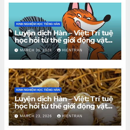
KINH NGHIỆM HỌC TIẾNG HÀN
Luyện dịch Hàn – Việt: Trí tuệ
học hỏi từ thế giới động vật
(Phần 2)
MARCH 30, 2026
HIENTRAN
KINH NGHIỆM HỌC TIẾNG HÀN
Luyện dịch Hàn – Việt: Trí tuệ
học hỏi từ thế giới động vật
(Phần 1)
MARCH 23, 2026
HIENTRAN