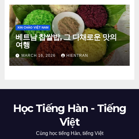
XIN CHÀO VIỆT NAM
베트남 찹쌀밥, 그 다채로운 맛의
여행
MARCH 16, 2026
HIENTRAN
Học Tiếng Hàn - Tiếng
Việt
Cùng học tiếng Hàn, tiếng Việt