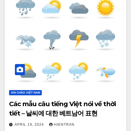
XIN CHÀO VIỆT NAM
Các mẫu câu tiếng Việt nói về thời
tiết – 날씨에 대한 베트남어 표현
APRIL 19, 2024
HIENTRAN