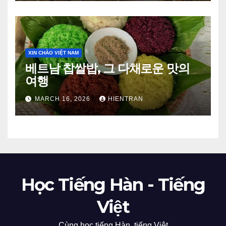
XIN CHÀO VIỆT NAM
베트남 찹쌀밥, 그 다채로운 맛의
여행
MARCH 16, 2026
HIENTRAN
Học Tiếng Hàn - Tiếng
Việt
Cùng học tiếng Hàn, tiếng Việt