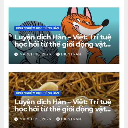
KINH NGHIỆM HỌC TIẾNG HÀN
Luyện dịch Hàn – Việt: Trí tuệ
học hỏi từ thế giới động vật
(Phần 2)
MARCH 30, 2026
HIENTRAN
KINH NGHIỆM HỌC TIẾNG HÀN
Luyện dịch Hàn – Việt: Trí tuệ
học hỏi từ thế giới động vật
(Phần 1)
MARCH 23, 2026
HIENTRAN