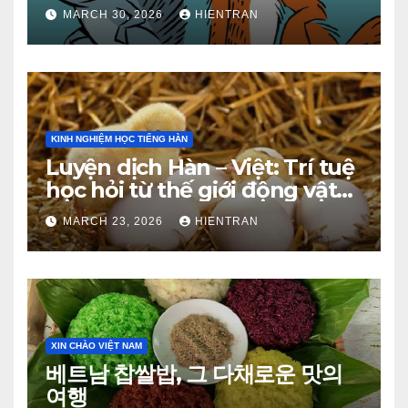
(Phần 2)
MARCH 30, 2026
HIENTRAN
KINH NGHIỆM HỌC TIẾNG HÀN
Luyện dịch Hàn – Việt: Trí tuệ
học hỏi từ thế giới động vật
(Phần 1)
MARCH 23, 2026
HIENTRAN
XIN CHÀO VIỆT NAM
베트남 찹쌀밥, 그 다채로운 맛의
여행