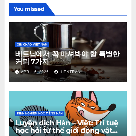
You missed
XIN CHÀO VIỆT NAM
베트남에서 꼭 마셔봐야 할 특별한
커피 7가지
APRIL 6, 2026
HIENTRAN
KINH NGHIỆM HỌC TIẾNG HÀN
Luyện dịch Hàn – Việt: Trí tuệ
học hỏi từ thế giới động vật