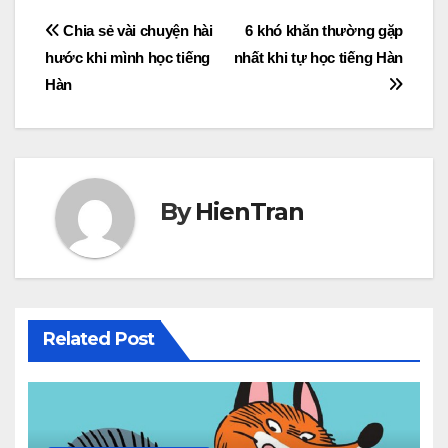
Post
Chia sẻ vài chuyện hài
6 khó khăn thường gặp
hước khi mình học tiếng
nhất khi tự học tiếng Hàn
navigation
Hàn
By
HienTran
Related Post