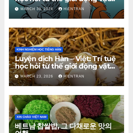
(Phần 2)
MARCH 30, 2026
HIENTRAN
KINH NGHIỆM HỌC TIẾNG HÀN
Luyện dịch Hàn – Việt: Trí tuệ
học hỏi từ thế giới động vật
(Phần 1)
MARCH 23, 2026
HIENTRAN
XIN CHÀO VIỆT NAM
베트남 찹쌀밥, 그 다채로운 맛의