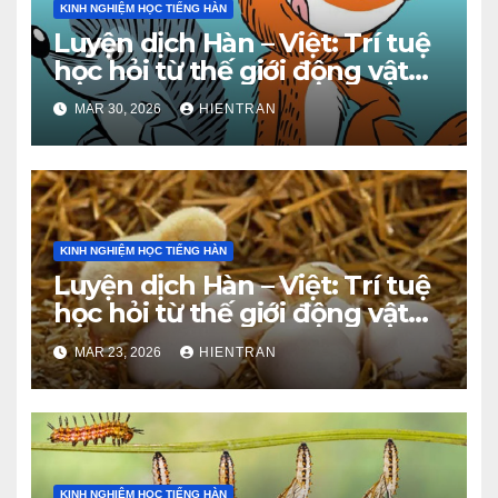
KINH NGHIỆM HỌC TIẾNG HÀN
Luyện dịch Hàn – Việt: Trí tuệ
học hỏi từ thế giới động vật
(Phần 2)
MAR 30, 2026
HIENTRAN
KINH NGHIỆM HỌC TIẾNG HÀN
Luyện dịch Hàn – Việt: Trí tuệ
học hỏi từ thế giới động vật
(Phần 1)
MAR 23, 2026
HIENTRAN
KINH NGHIỆM HỌC TIẾNG HÀN