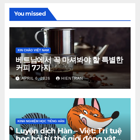
You missed
XIN CHÀO VIỆT NAM
베트남에서 꼭 마셔봐야 할 특별한
커피 7가지
APRIL 6, 2026
HIENTRAN
KINH NGHIỆM HỌC TIẾNG HÀN
Luyện dịch Hàn – Việt: Trí tuệ
học hỏi từ thế giới động vật