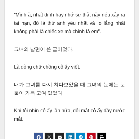
“Mình à, nhất định hãy nhớ sự thật này nếu xảy ra
tai nạn, đó là thứ anh yêu nhất và lo lắng nhất
không phải là chiếc xe mà chính là em”.
그녀의 남편이 쓴 글이었다.
Là dòng chữ chồng cô ấy viết.
내가 그녀를 다시 쳐다보았을 때 그녀의 눈에는 눈
물이 가득 고여 있었다.
Khi tôi nhìn cô ấy lần nữa, đôi mắt cô ấy đầy nước
mắt.