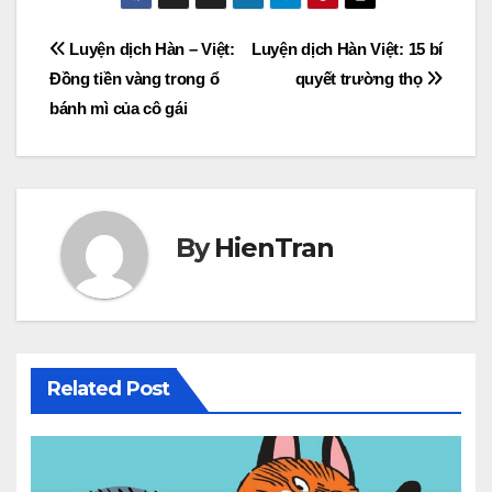
Post
Luyện dịch Hàn – Việt:
Luyện dịch Hàn Việt: 15 bí
Đồng tiền vàng trong ổ
quyết trường thọ
navigation
bánh mì của cô gái
By
HienTran
Related Post