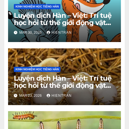
KINH NGHIỆM HỌC TIẾNG HÀN
Luyện dịch Hàn – Việt: Trí tuệ
học hỏi từ thế giới động vật
(Phần 2)
MAR 30, 2026
HIENTRAN
KINH NGHIỆM HỌC TIẾNG HÀN
Luyện dịch Hàn – Việt: Trí tuệ
học hỏi từ thế giới động vật
(Phần 1)
MAR 23, 2026
HIENTRAN