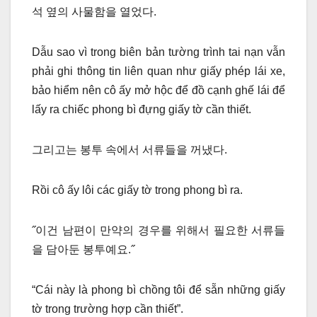
석 옆의 사물함을 열었다.
Dẫu sao vì trong biên bản tường trình tai nạn vẫn
phải ghi thông tin liên quan như giấy phép lái xe,
bảo hiểm nên cô ấy mở hộc để đồ cạnh ghế lái để
lấy ra chiếc phong bì đựng giấy tờ cần thiết.
그리고는 봉투 속에서 서류들을 꺼냈다.
Rồi cô ấy lôi các giấy tờ trong phong bì ra.
˝이건 남편이 만약의 경우를 위해서 필요한 서류들
을 담아둔 봉투예요.˝
“Cái này là phong bì chồng tôi để sẵn những giấy
tờ trong trường hợp cần thiết”.