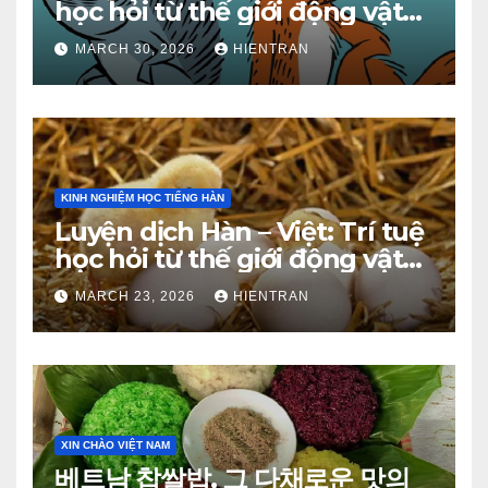
học hỏi từ thế giới động vật
(Phần 2)
MARCH 30, 2026
HIENTRAN
KINH NGHIỆM HỌC TIẾNG HÀN
Luyện dịch Hàn – Việt: Trí tuệ
học hỏi từ thế giới động vật
(Phần 1)
MARCH 23, 2026
HIENTRAN
XIN CHÀO VIỆT NAM
베트남 찹쌀밥, 그 다채로운 맛의