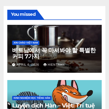
You missed
XIN CHÀO VIỆT NAM
베트남에서 꼭 마셔봐야 할 특별한
커피 7가지
APRIL 6, 2026
HIENTRAN
KINH NGHIỆM HỌC TIẾNG HÀN
Luyện dịch Hàn – Việt: Trí tuệ