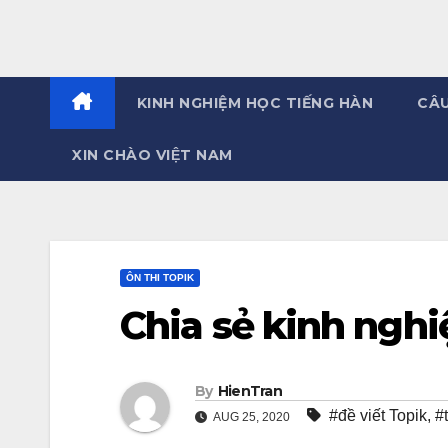
KINH NGHIỆM HỌC TIẾNG HÀN
CÂU
XIN CHÀO VIỆT NAM
ÔN THI TOPIK
Chia sẻ kinh nghi
By
HienTran
#đề viết Topik
,
#t
AUG 25, 2020