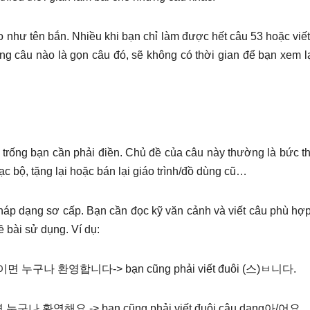
ao như tên bắn. Nhiều khi bạn chỉ làm được hết câu 53 hoặc viế
ng câu nào là gọn câu đó, sẽ không có thời gian để bạn xem l
 trống bạn cần phải điền. Chủ đề của câu này thường là bức th
ạc bộ, tặng lại hoặc bán lại giáo trình/đồ dùng cũ…
háp dạng sơ cấp. Bạn cần đọc kỹ văn cảnh và viết câu phù hợ
ề bài sử dụng. Ví dụ:
 누구나 환영합니다-> bạn cũng phải viết đuôi (스)ㅂ니다.
 환영해요 -> bạn cũng phải viết đuôi câu dạng아/어요.