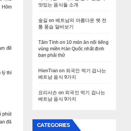
맛있는 음식들 소개
a. Hôm
숲길
on
베트남의 아름다운 뗏 전
통 풍습 알바보기
Tâm Tình
on
10 món ăn nổi tiếng
làm đề
vùng miền Hàn Quốc nhất định
bạn phải thử
HienTran
on
외국인 먹기 겁나는
lý thì
베트남 음식 9가지
요리사손
on
외국인 먹기 겁나는
베트남 음식 9가지
5 phút
ian đã
CATEGORIES