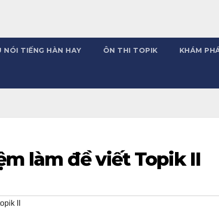
 NÓI TIẾNG HÀN HAY
ÔN THI TOPIK
KHÁM PH
ệm làm đề viết Topik II
opik II