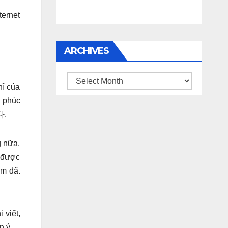
ternet
ARCHIVES
Archives
hĩ của
h phúc
다.
g nữa.
g được
ểm đã.
 viết,
n ý.