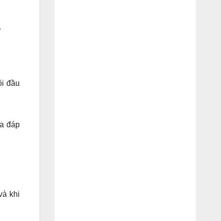
.
ội đầu
ra đáp
và khi