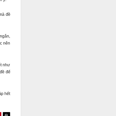
 mà đề
 ngắn,
ớc nên
ết như
 đề để
ập hết