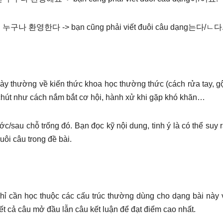
 환영한다 -> bạn cũng phải viết đuôi câu dạng는다/ㄴ다
ày thường về kiến thức khoa học thường thức (cách rửa tay, g
ột chút như cách nắm bắt cơ hội, hành xử khi gặp khó khăn…
c/sau chỗ trống đó. Bạn đọc kỹ nội dung, tinh ý là có thể suy 
ôi câu trong đề bài.
chỉ cần học thuộc các cấu trúc thường dùng cho dạng bài này 
ết cả câu mở đầu lẫn câu kết luận để đạt điểm cao nhất.