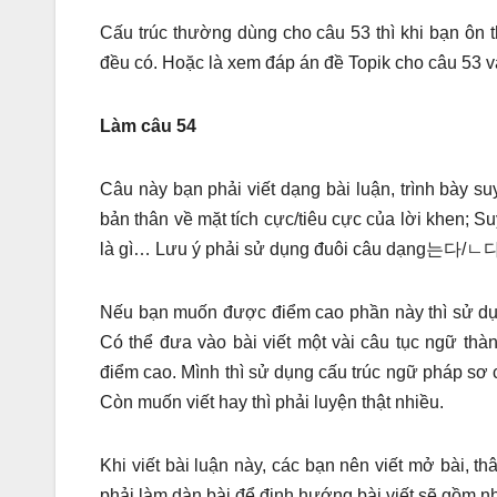
Cấu trúc thường dùng cho câu 53 thì khi bạn ôn t
đều có. Hoặc là xem đáp án đề Topik cho câu 53 
Làm câu 54
Câu này bạn phải viết dạng bài luận, trình bày su
bản thân về mặt tích cực/tiêu cực của lời khen; S
là gì… Lưu ý phải sử dụng đuôi câu dạ
Nếu bạn muốn được điểm cao phần này thì sử dụn
Có thể đưa vào bài viết một vài câu tục ngữ th
điểm cao. Mình thì sử dụng cấu trúc ngữ pháp sơ c
Còn muốn viết hay thì phải luyện thật nhiều.
Khi viết bài luận này, các bạn nên viết mở bài, thâ
phải làm dàn bài để định hướng bài viết sẽ gồm nh