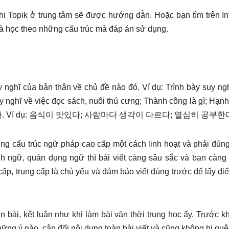
hi Topik ở trung tâm sẽ được hướng dẫn. Hoặc bạn tìm trên In
và học theo những cấu trúc mà đáp án sử dụng.
y nghĩ của bản thân về chủ đề nào đó. Ví dụ: Trình bày suy ng
uy nghĩ về việc đọc sách, nuôi thú cưng; Thành công là gì; Hạn
ng는다/ㄴ다. Ví dụ: 음식이 맛있다; 사람마다 생각이 다르다; 열심히 공부한
g cấu trúc ngữ pháp cao cấp một cách linh hoạt và phải đún
ành ngữ, quán dụng ngữ thì bài viết càng sâu sắc và bạn càn
ấp, trung cấp là chủ yếu và đảm bảo viết đúng trước để lấy đi
n bài, kết luận như khi làm bài văn thời trung học ấy. Trước khi
ững ý nào, cân đối nội dung toàn bài viết và cũng không bị quê