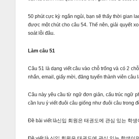
50 phút cực kỳ ngắn ngủi, bạn sẽ thấy thời gian l
được một chút cho câu 54. Thế nên, giải quyết xo
soát lỗi đâu.
Làm câu 51
Câu 51 là dạng viết câu vào chỗ trống và có 2 chỗ
nhắn, email, giấy mời, đăng tuyển thành viên câu l
Câu này yêu cầu từ ngữ đơn giản, cấu trúc ngữ p
cần lưu ý viết đuôi câu giống như đuôi câu trong đ
Đề bài viết là신입 회원은 태권도에 관심 있는 학생이면
Đề viết là 신입 회원은 태권도에 관심 있는 학생이면 누구나