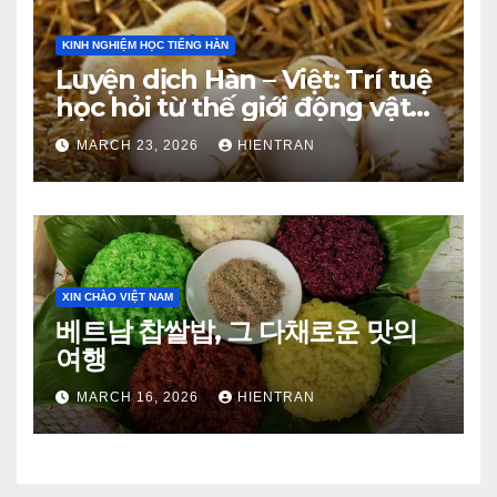
KINH NGHIỆM HỌC TIẾNG HÀN
Luyện dịch Hàn – Việt: Trí tuệ
học hỏi từ thế giới động vật
(Phần 1)
MARCH 23, 2026
HIENTRAN
XIN CHÀO VIỆT NAM
베트남 찹쌀밥, 그 다채로운 맛의
여행
MARCH 16, 2026
HIENTRAN