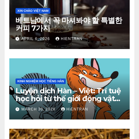
XIN CHÀO VIỆT NAM
베트남에서 꼭 마셔봐야 할 특별한
커피 7가지
APRIL 6, 2026
HIENTRAN
KINH NGHIỆM HỌC TIẾNG HÀN
Luyện dịch Hàn – Việt: Trí tuệ
học hỏi từ thế giới động vật
(Phần 2)
MARCH 30, 2026
HIENTRAN