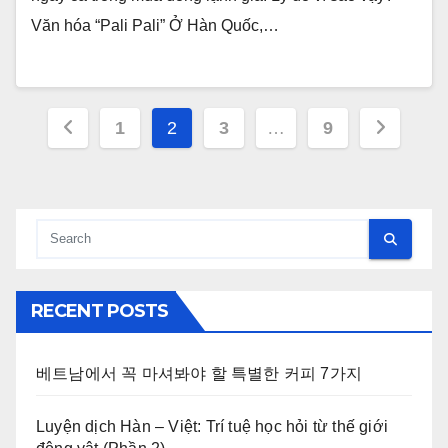
Văn hóa “Pali Pali” Ở Hàn Quốc,…
Posts
1
2
3
…
9
pagination
RECENT POSTS
베트남에서 꼭 마셔봐야 할 특별한 커피 7가지
Luyện dịch Hàn – Việt: Trí tuệ học hỏi từ thế giới