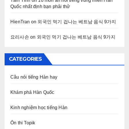
Tâm Tình
on
10 món ăn nổi tiếng vùng miền Hàn
Quốc nhất định bạn phải thử
HienTran
on
외국인 먹기 겁나는 베트남 음식 9가지
요리사손
on
외국인 먹기 겁나는 베트남 음식 9가지
CATEGORIES
Câu nói tiếng Hàn hay
Khám phá Hàn Quốc
Kinh nghiệm học tiếng Hàn
Ôn thi Topik