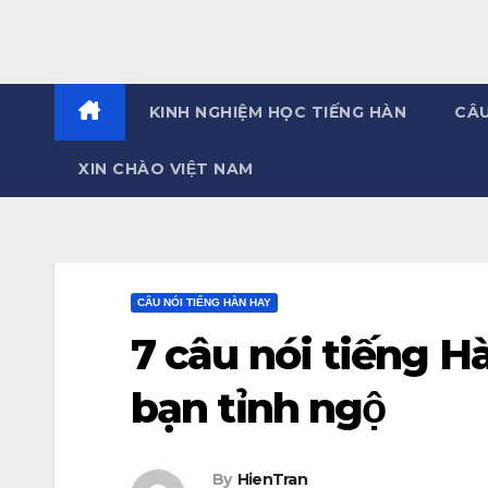
KINH NGHIỆM HỌC TIẾNG HÀN
CÂU
XIN CHÀO VIỆT NAM
CÂU NÓI TIẾNG HÀN HAY
7 câu nói tiếng Hà
bạn tỉnh ngộ
By
HienTran